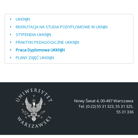
UKKNJN
REKRUTACJA NA STUDIA PODYPLOMOWE W UKNJN
STYPENDIA UKKNJN
PRAKTYKI PEDAGOGICZNE UKKNJN
Praca Dyplomowa UKKNJN
PLANY ZAJĘĆ UKKNJN
Nowy Świat 4, 00-497 Warszawa
Tel. (0-22) 55 31 323, 55 31 325,
55 31 336